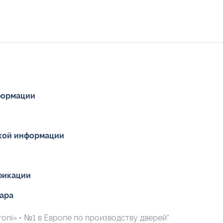
формации
кой информации
фикации
вара
oni» • №1 в Европе по производству дверей*